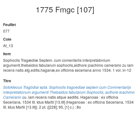
1775 Fmgc [107]
Feuillet
077
Cote
Af_13
Item
Sophoclis Tragædiæ Septem. cum comentariis interpretatonium
argumenti.thebaidos fabularum sophoclis,aidhore joachimo camerario zu iam
recens natis atg.editis.haganæ,ex officima seceriana anno 1534. 1 vol. in-12
Titre
Sofokleous Tragōdiai epta. Sophoclis tragoediae septem cum Commentarijs
interpretationum argumenti Thebaidos fabularum Sophoclis, authore Ioachimo
Camerario q
u. iam recens natis atque aeditis. Haganoae : ex officina
Seceriana, 1534 III. Idus Martii [13.III] (Haganoae : ex officina Seceriana, 1534
III. Idus Martii [13.III]). 2 pt. ([228]; 95, [1] c.) ; 8o