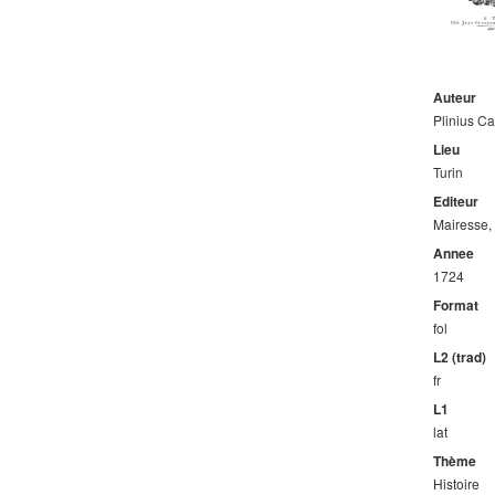
Auteur
Plinius C
Lieu
Turin
Editeur
Mairesse,
Annee
1724
Format
fol
L2 (trad)
fr
L1
lat
Thème
Histoire