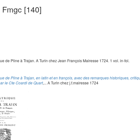
 Fmgc [140]
e de Pline à Trajan. A Turin chez Jean François Mairesse 1724. 1 vol. in-fol.
e de Pline à Trajan, en latin et en françois, avec des remarques historiques, critiq
ar le Cte Coardi de Quart
,... A Turin chez j.f.mairesse 1724