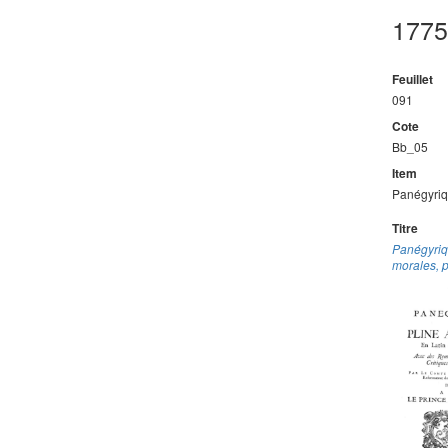
1775
Feuillet
091
Cote
Bb_05
Item
Panégyriqu
Titre
Panégyriqu
morales, p