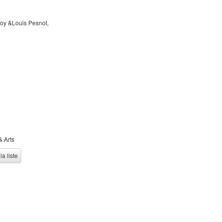
oy &Louis Pesnot,
& Arts
la liste