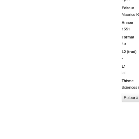
Editeur
Maurice R
Annee
1551
Format
4o
L2 (trad)
-
L1
lat
Thème
Sciences 
Retour à 