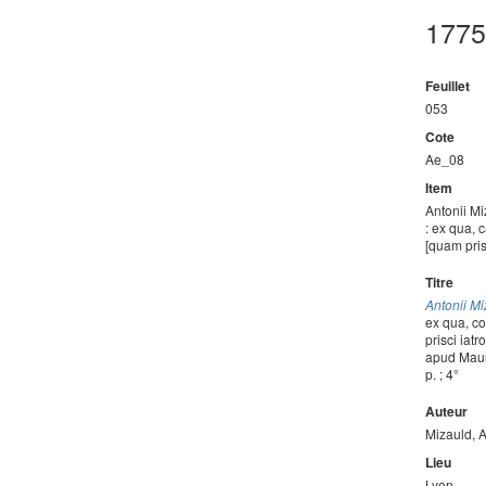
1775
Feuillet
053
Cote
Ae_08
Item
Antonii Mi
: ex qua,
[quam pri
Titre
Antonii Mi
ex qua, c
prisci iat
apud Maur
p. ; 4°
Auteur
Mizauld, 
Lieu
Lyon