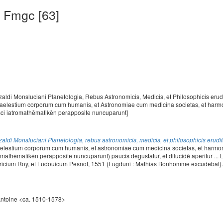
 Fmgc [63]
zaldi Monsluciani Planetologia, Rebus Astronomicis, Medicis, et Philosophicis erudi
 caelestium corporum cum humanis, et Astronomiae cum medicina societas, et harm
sci iatromathēmatikēn perapposite nuncuparunt]
zaldi Monsluciani Planetologia, rebus astronomicis, medicis, et philosophicis erudit
oelestium corporum cum humanis, et astronomiae cum medicina societas, et harmo
romathēmatikēn perapposite nuncuparunt) paucis degustatur, et dilucidè aperitur ... 
icium Roy, et Ludouicum Pesnot, 1551 (Lugduni : Mathias Bonhomme excudebat). [8
Antoine <ca. 1510-1578>