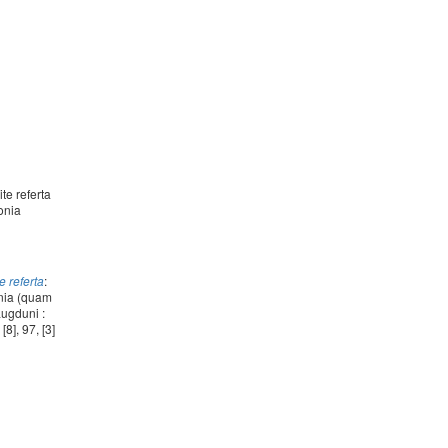
te referta
onia
e referta
:
nia (quam
Lugduni :
], 97, [3]