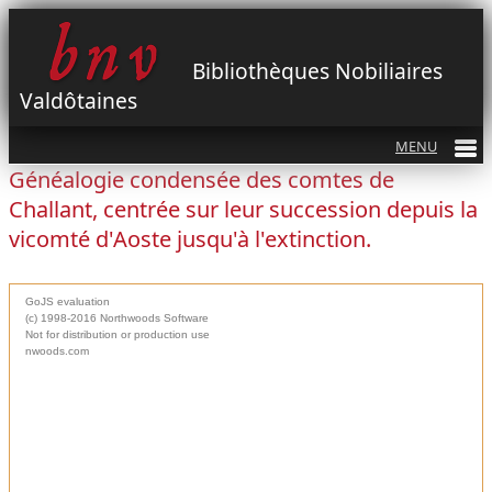
Bibliothèques Nobiliaires
Valdôtaines
Généalogie condensée des comtes de
Challant, centrée sur leur succession depuis la
vicomté d'Aoste jusqu'à l'extinction.